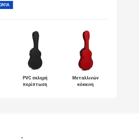
PVC σκληρή
Μεταλλινών
περίπτωση
κόκκινη
κιθάρων
αντίσταση
φίμπεργκλας
σπασιμάτων
δέρματος
περίπτωσης
μεταλλινών
ραφιών κιθάρων
ν
μαύρη με τα
φίμπεργκλας
λουριά σακιδίων
κλασσική
πλάτης