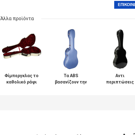
Άλλα προϊόντα
Φίμπεργκλας το
Τα ABS
Αντι
καθολικό ράφι
βασανίζουν την
περιπτώσεις
κιθάρων
ακουστική αντι
κιθάρων
χρώματος
πίεση
φίμπεργκλας
ελεφαντόδοντου
περίπτωσης
πίεσης για τον
περίπτωσης
κιθάρων σκληρή
ακουστικό
κιθάρων σκληρό
αδιάβροχη
Μαύρο κιθάρω
τοποθετεί την
περίπτωση