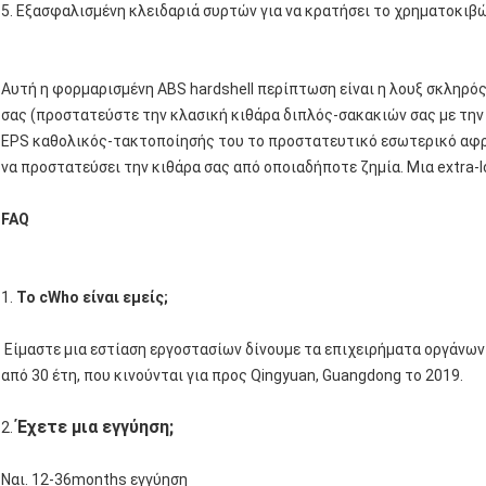
5.
Εξασφαλισμένη κλειδαριά συρτών για να κρατήσει το χρηματοκιβώ
Αυτή η φορμαρισμένη ABS hardshell περίπτωση είναι η λουξ σκληρός
σας (προστατεύστε την κλασική κιθάρα διπλός-σακακιών σας με τη
EPS καθολικός-τακτοποίησής του το προστατευτικό εσωτερικό αφρ
να προστατεύσει την κιθάρα σας από οποιαδήποτε ζημία. Μια extra-l
FAQ
1.
Το cWho είναι εμείς;
Είμαστε μια εστίαση εργοστασίων δίνουμε τα επιχειρήματα οργάνων
από 30 έτη, που κινούνται για προς Qingyuan, Guangdong το 2019.
Έχετε μια εγγύηση;
2.
Ναι. 12-36months εγγύηση