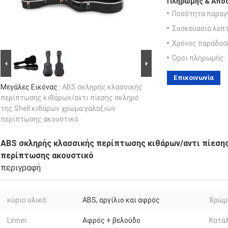
Πληρωμής & Αποσ
Ποσότητα παραγγ
Συσκευασία λεπτ
Χρόνος παράδοσ
Όροι πληρωμής:
Επικοινωνία
Μεγάλες Εικόνας :
ABS σκληρής κλασσικής
περίπτωσης κιθάρων/αντι πίεσης σκληρό
της Shell κιθάρων χρώμα γαλαξιών
περίπτωσης ακουστικό
ABS σκληρής κλασσικής περίπτωσης κιθάρων/αντι πίεσης
περίπτωσης ακουστικό
περιγραφή
κύριο υλικό:
ABS, αργίλιο και αφρός
Χρώμ
Linner:
Αφρός + βελούδο
Κατάλ