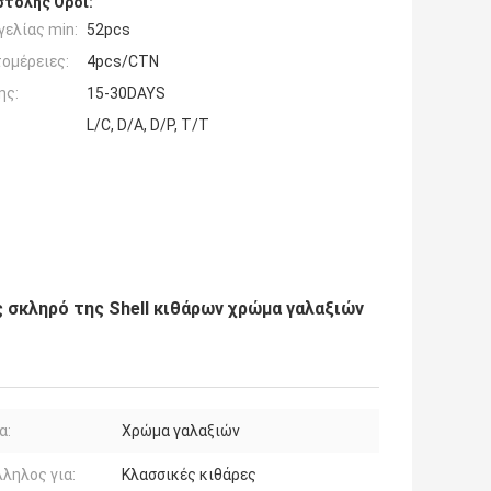
τολής Όροι:
ελίας min:
52pcs
ομέρειες:
4pcs/CTN
ης:
15-30DAYS
L/C, D/A, D/P, T/T
 σκληρό της Shell κιθάρων χρώμα γαλαξιών
α:
Χρώμα γαλαξιών
ληλος για:
Κλασσικές κιθάρες