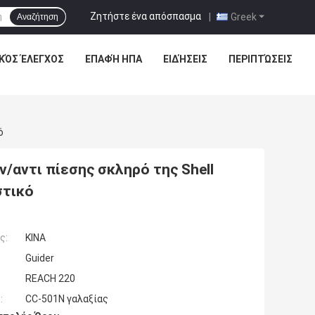
Ζητήστε ένα απόσπασμα
|
Greek
Αναζήτηση
ΚΌΣ ΈΛΕΓΧΟΣ
ΕΠΑΦΉ ΗΠΑ
ΕΙΔΉΣΕΙΣ
ΠΕΡΙΠΤΏΣΕΙΣ
ό
αντι πίεσης σκληρό της Shell
στικό
ς:
ΚΙΝΑ
Guider
REACH 220
:
CC-501N γαλαξίας